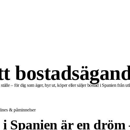
tt bostadsägand
tälle – för dig som äger, hyr ut, köper eller säljer bostad i Spanien från ut
ines & påminnelser
d i Spanien är en dröm