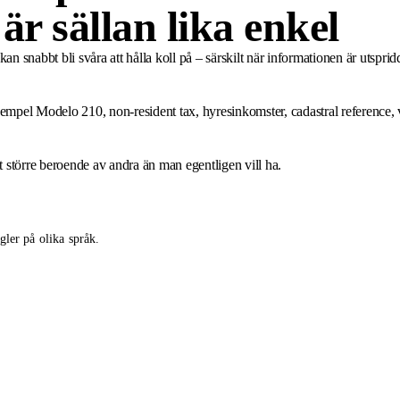
är sällan lika enkel
kan snabbt bli svåra att hålla koll på – särskilt när informationen är uts
exempel Modelo 210, non-resident tax, hyresinkomster, cadastral referenc
t större beroende av andra än man egentligen vill ha.
ler på olika språk.