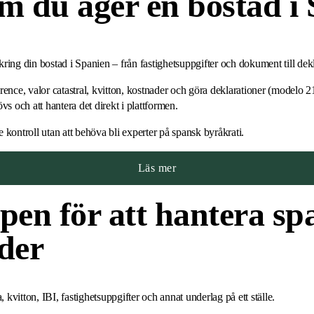
m du äger en bostad i 
 kring din bostad i Spanien – från fastighetsuppgifter och dokument till dek
nce, valor catastral, kvitton, kostnader och göra deklarationer (modelo 210
s och att hantera det direkt i plattformen.
e kontroll utan att behöva bli experter på spansk byråkrati.
Läs mer
pen för att hantera sp
der
a, kvitton, IBI, fastighetsuppgifter och annat underlag på ett ställe.