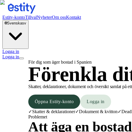
Estity-konto
Tillval
Nyheter
Om oss
Kontakt
🌐
Svenska
sv
Logga in
Logga in
För dig som äger bostad i Spanien
Förenkla di
Skatter, deklarationer, dokument och översikt samlat på ett s
Öppna Estity-konto
Logga in
✓
Skatter & deklarationer
✓
Dokument & kvitton
✓
Deadl
Problemet
Att äga en bosta