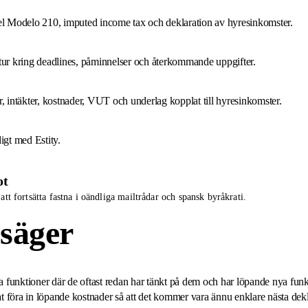
el Modelo 210, imputed income tax och deklaration av hyresinkomster.
uktur kring deadlines, påminnelser och återkommande uppgifter.
er, intäkter, kostnader, VUT och underlag kopplat till hyresinkomster.
digt med Estity.
ot
 att fortsätta fastna i oändliga mailtrådar och spansk byråkrati.
säger
ya funktioner där de oftast redan har tänkt på dem och har löpande nya funk
at föra in löpande kostnader så att det kommer vara ännu enklare nästa dekl