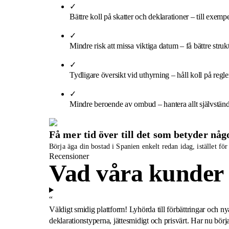
✓
Bättre koll på skatter och deklarationer
–
till exemp
✓
Mindre risk att missa viktiga datum
–
få bättre str
✓
Tydligare översikt vid uthyrning
–
håll koll på regl
✓
Mindre beroende av ombud
–
hantera allt självstän
Få mer tid över till det som betyder någ
Börja äga din bostad i Spanien enkelt redan idag, istället för
Recensioner
Vad våra kunder 
“
Väldigt smidig plattform! Lyhörda till förbättringar och n
deklarationstyperna, jättesmidigt och prisvärt. Har nu börj