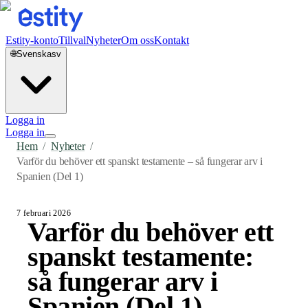
Estity-konto
Tillval
Nyheter
Om oss
Kontakt
🌐
Svenska
sv
Logga in
Logga in
Hem
/
Nyheter
/
Varför du behöver ett spanskt testamente – så fungerar arv i
Spanien (Del 1)
7 februari 2026
Varför du behöver ett
spanskt testamente:
så fungerar arv i
Spanien (Del 1)