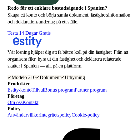
Redo för ett enklare bostadsägande i Spanien?
Skapa ett konto och börja samla dokument, fastighetsinformation
och deklarationsunderlag på ett ställe.
Testa 14 Dagar Gratis
Vår lösning hjälper dig att få bättre koll på din fastighet. Från att
organisera filer, hyra ut din fastighet och deklarera relaterade
skatter i Spanien — allt på en plattform.
✓
Modelo 210
✓
Dokument
✓
Uthyrning
Produkter
Estity-konto
Tillval
Bonus program
Partner program
Företag
Om oss
Kontakt
Policy
Användarvillkor
Integritetspolicy
Cookie-policy