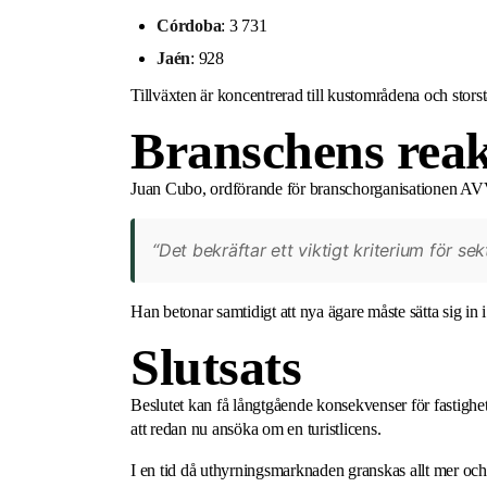
Córdoba
: 3 731
Jaén
: 928
Tillväxten är koncentrerad till kustområdena och storstä
Branschens reak
Juan Cubo, ordförande för branschorganisationen AVVA-
“Det bekräftar ett viktigt kriterium för sekt
Han betonar samtidigt att nya ägare måste sätta sig in 
Slutsats
Beslutet kan få långtgående konsekvenser för fastighet
att redan nu ansöka om en turistlicens.
I en tid då uthyrningsmarknaden granskas allt mer och p