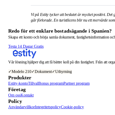
Vi på Estity tycker att beslutet är mycket positivt. Det
går förlorade. En turistlicens blir nu ett mervärde s
Redo för ett enklare bostadsägande i Spanien?
Skapa ett konto och börja samla dokument, fastighetsinformation och 
Testa 14 Dagar Gratis
Vår lösning hjälper dig att få bättre koll på din fastighet. Från att org
✓
Modelo 210
✓
Dokument
✓
Uthyrning
Produkter
Estity-konto
Tillval
Bonus program
Partner program
Företag
Om oss
Kontakt
Policy
Användarvillkor
Integritetspolicy
Cookie-policy