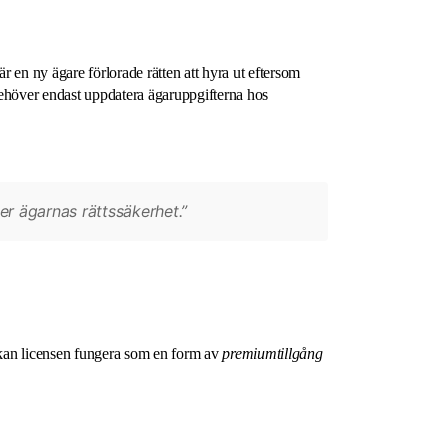
r en ny ägare förlorade rätten att hyra ut eftersom
n behöver endast uppdatera ägaruppgifterna hos
ker ägarnas rättssäkerhet.”
n kan licensen fungera som en form av
premiumtillgång