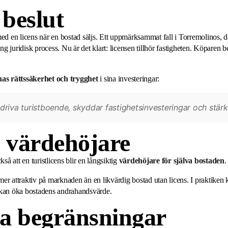
 beslut
ed en licens när en bostad säljs. Ett uppmärksammat fall i Torremolinos, dä
ång juridisk process. Nu är det klart: licensen tillhör fastigheten. Köpare
as rättssäkerhet och trygghet
i sina investeringar:
t driva turistboende, skyddar fastighetsinvesteringar och stär
 värdehöjare
så att en turistlicens blir en långsiktig
värdehöjare för själva bostaden
.
r mer attraktiv på marknaden än en likvärdig bostad utan licens. I praktike
 kan öka bostadens andrahandsvärde.
da begränsningar