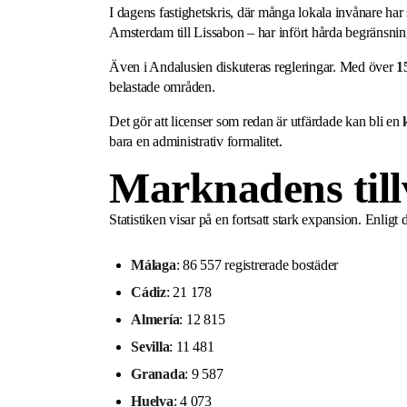
I dagens fastighetskris, där många lokala invånare har s
Amsterdam till Lissabon – har infört hårda begränsningar
Även i Andalusien diskuteras regleringar. Med över
1
belastade områden.
Det gör att licenser som redan är utfärdade kan bli en
bara en administrativ formalitet.
Marknadens till
Statistiken visar på en fortsatt stark expansion. Enligt 
Málaga
: 86 557 registrerade bostäder
Cádiz
: 21 178
Almería
: 12 815
Sevilla
: 11 481
Granada
: 9 587
Huelva
: 4 073