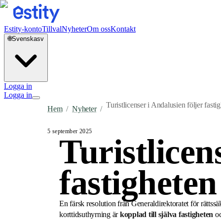
Estity-konto
Tillval
Nyheter
Om oss
Kontakt
🌐
Svenska
sv
Logga in
Logga in
Turistlicenser i Andalusien följer fasti
Hem
/
Nyheter
/
5 september 2025
Turistlicen
fastigheten
En färsk resolution från Generaldirektoratet för rättss
korttidsuthyrning är
kopplad till själva fastigheten
oc