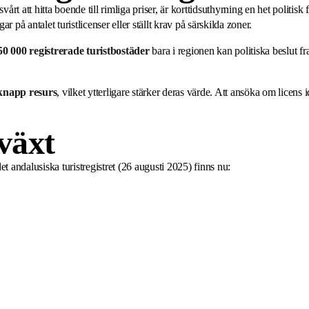
vårt att hitta boende till rimliga priser, är korttidsuthyrning en het politi
 på antalet turistlicenser eller ställt krav på särskilda zoner.
50 000 registrerade turistbostäder
bara i regionen kan politiska beslut fra
knapp resurs
, vilket ytterligare stärker deras värde. Att ansöka om licens 
växt
det andalusiska turistregistret (26 augusti 2025) finns nu: