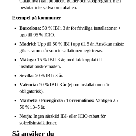
Catalunya) kan publicera guider och stödprogram, men
beslutar inte själva om rabatten.
Exempel på kommuner
Barcelona:
50 % IBI i 3 år för frivilliga installationer +
upp till 95 % ICIO.
Madrid:
Upp till 50 % IBI i upp till 5 år. Ansökan måste
göras samma år som installationen registreras.
Málaga:
15 % IBI i 3 år, med tak kopplat till
installationskostnaden.
Sevilla:
50 % IBI i 3 år.
Valencia:
50 % IBI i 3 år (ej om installationen är
obligatorisk).
Marbella / Fuengirola / Torremolinos:
Vanligen 25–
50 % i 3–5 år.
Nerja:
Ingen särskild IBI- eller ICIO-rabatt för
solcellsinstallationer.
Så ansöker du