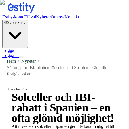
Estity-konto
Tillval
Nyheter
Om oss
Kontakt
🌐
Svenska
sv
Logga in
Logga in
Hem
/
Nyheter
/
Så fungerar IBI-rabatten för solceller i Spanien – sänk din
fastighetsskatt
8 oktober 2025
Solceller och IBI-
rabatt i Spanien – en
ofta glömd möjlighet!
Att investera i solceller i Spanien ger inte bara möjlighet till