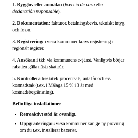
1.
Bygglov eller anmälan
(
licencia de obra
eller
declaración responsable
).
2.
Dokumentation:
fakturor, betalningsbevis, tekniskt intyg
och foton.
3.
Registrering:
i vissa kommuner krävs registrering i
regionalt register.
4.
Ansökan i tid:
via kommunens e-tjänst. Vanligtvis börjar
rabatten gälla nästa skatteår.
5.
Kontrollera beslutet:
procentsats, antal år och ev.
kostnadstak (t.ex. i Málaga 15 % i 3 år med
kostnadsbegränsning).
Befintliga installationer
Retroaktivt stöd är ovanligt.
Uppgraderingar:
vissa kommuner kan ge ny prövning
om du t.ex. installerar batterier.