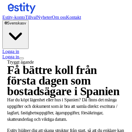
Estity-konto
Tillval
Nyheter
Om oss
Kontakt
🌐
Svenska
sv
Logga in
Logga in
Tryggt ägande
Få bättre koll från
första dagen som
bostadsägare i Spanien
Har du köpt lägenhet eller hus i Spanien? Då finns det många
uppgifter och dokument som är bra att samla direkt: escritura /
lagfart, fastighetsuppgifter, ägaruppgifter, försäkringar,
skatteunderlag och viktiga datum.
Estity hjälper dig att skapa struktur från start, så att du enklare kan