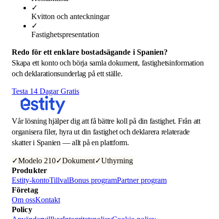
✓
Kvitton och anteckningar
✓
Fastighetspresentation
Redo för ett enklare bostadsägande i Spanien?
Skapa ett konto och börja samla dokument, fastighetsinformation
och deklarationsunderlag på ett ställe.
Testa 14 Dagar Gratis
Vår lösning hjälper dig att få bättre koll på din fastighet. Från att
organisera filer, hyra ut din fastighet och deklarera relaterade
skatter i Spanien — allt på en plattform.
✓
Modelo 210
✓
Dokument
✓
Uthyrning
Produkter
Estity-konto
Tillval
Bonus program
Partner program
Företag
Om oss
Kontakt
Policy